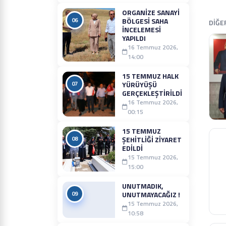
ORGANIZE SANAYI
06
BÖLGESI SAHA
DİĞE
İNCELEMESI
YAPILDI
16 Temmuz 2026,
14:00
15 TEMMUZ HALK
07
YÜRÜYÜŞÜ
GERÇEKLEŞTIRILDI
16 Temmuz 2026,
00:15
15 TEMMUZ
08
ŞEHITLIĞI ZIYARET
EDILDI
15 Temmuz 2026,
15:00
UNUTMADIK,
09
UNUTMAYACAĞIZ !
15 Temmuz 2026,
10:58