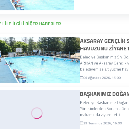
L İLE İLGİLİ DİĞER HABERLER
AKSARAY GENÇLIK 
HAVUZUNU ZIYARET
Belediye Başkanımız Sn. D
ARIKAN ve Aksaray Gençlik ve
belediyemize ait yüzme hav
06 Ağustos 2026, 15:00
BAŞKANIMIZ DOĞAN
Belediye Başkanımız Doğan M
Yönetimlerden Sorumlu Gene
makamında ziyaret etti.
29 Temmuz 2026, 16:00