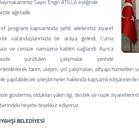
 Kaymakamımız Sayın Engin ATİLLA eşliğinde
izde ağırladık.
ret programı kapsamında şehit ailelerimiz ziyaret
erek vatandaşlarımızla bir araya gelindi, Cuma
zı ve cenaze namazına katılım sağlandı. Ayrıca
emizde yürütülen çalışmalar yerinde
rlendirilerek tarım, ulaşım, yol çalışmaları, altyapı hizmetleri
lik yapılabilecek iyileştirmeler hakkında kapsamlı istişarelerde
mize göstermiş oldukları yakın ilgi, destek ve nazik ziyaretler
berindeki heyete teşekkür ediyoruz.
IYAHŞİ BELEDİYESİ