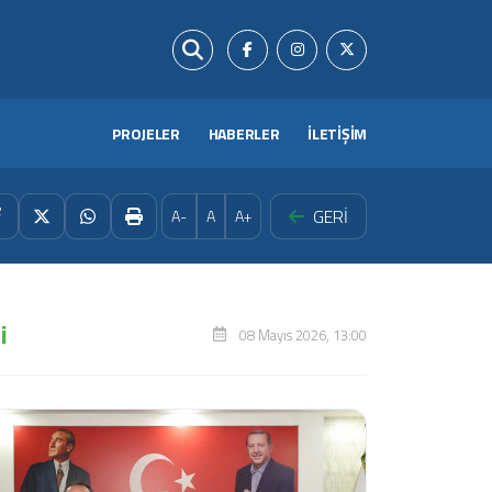
PROJELER
HABERLER
İLETİŞİM
GERİ
A-
A
A+
i
08 Mayıs 2026, 13:00