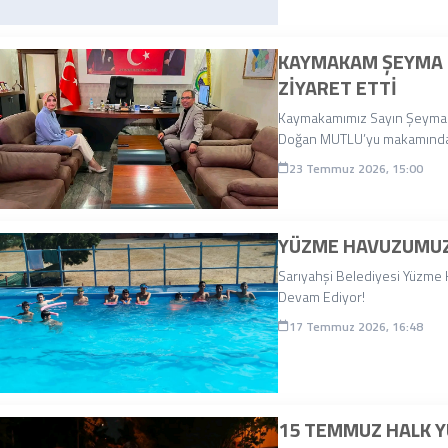
KAYMAKAM ŞEYMA N
ZIYARET ETTI
Kaymakamımız Sayın Şeyma 
Doğan MUTLU’yu makamında z
23 Temmuz 2026, 15:00
YÜZME HAVUZUMUZ
Sarıyahşi Belediyesi Yüzm
Devam Ediyor!
17 Temmuz 2026, 16:48
15 TEMMUZ HALK Y