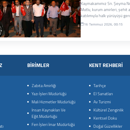
Kaymakamımız Sn. Şeyma Nur
Mutlu, kurum amirleri, şehit 
katılımıyla halk yürüyüşü gerç
16 Temmuz 2026, 00:15
Z
BİRİMLER
KENT REHBERİ
Zabıta Amirliği
Tarihçe
Yazı İşleri Müdürlüğü
El Sanatları
Mali Hizmetler Müdürlüğü
Av Turizmi
İnsan Kaynakları Ve
Kültürel Zenginlik
Eğit.Müdürlüğü
Kentsel Doku
Fen İşleri İmar Müdürlüğü
tı
Doğal Güzellikler