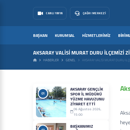
CANLI YAYIN
ÇAĞRI MERKEZI
BAŞKAN
KURUMSAL
HİZMETLERİMİZ
BİRİM
AKSARAY VALISI MURAT DURU İLÇEMIZI Z
HABERLER
GENEL
AKSARAY VALISI MURAT DURU İLÇEM
Aks
AKSARAY GENÇLIK
01
SPOR İL MÜDÜRÜ
YÜZME HAVUZUNU
ZIYARET ETTI
06 Ağustos 2026,
Aksa
15:00
heye
BAŞKANIMIZ
02