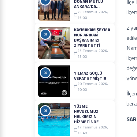
DOĞAN MUTLU
İlçe
ANKARA'DA...
ilçem
29 Temmuz 2026,
16:00
Ziya
KAYMAKAM ŞEYMA
03
NUR ARIKAN
edil
BAŞKANIMIZI
ZIYARET ETTI
Nama
23 Temmuz 2026,
15:00
ilç
değe
YILMAZ GÜÇLÜ
04
yöne
VEFAT ETMİŞTİR
20 Temmuz 2026,
10:00
İlçe
bera
YÜZME
05
HAVUZUMUZ
HALKIMIZIN
SAR
HIZMETINDE
17 Temmuz 2026,
16:48