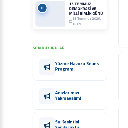
15 TEMMUZ
10
DEMOKRASI VE
MILLI BIRLIK GÜNÜ
13 Temmuz 2026,
16:09
SON DUYURULAR
Yüzme Havuzu Seans
Programı
Anızlarımızı
Yakmayalım!
Su Kesintisi
Yapılacaktır