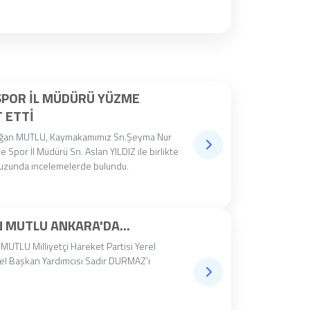
SPOR İL MÜDÜRÜ YÜZME
 ETTI
oğan MUTLU, Kaymakamımız Sn.Şeyma Nur
 Spor İl Müdürü Sn. Aslan YILDIZ ile birlikte
uzunda incelemelerde bulundu.
 MUTLU ANKARA'DA...
UTLU Milliyetçi Hareket Partisi Yerel
l Başkan Yardımcısı Sadir DURMAZ’ı