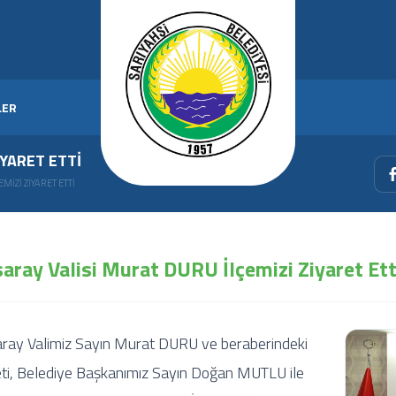
LER
IYARET ETTI
IZI ZIYARET ETTI
aray Valisi Murat DURU İlçemizi Ziyaret Ett
ray Valimiz Sayın Murat DURU ve beraberindeki
ti, Belediye Başkanımız Sayın Doğan MUTLU ile